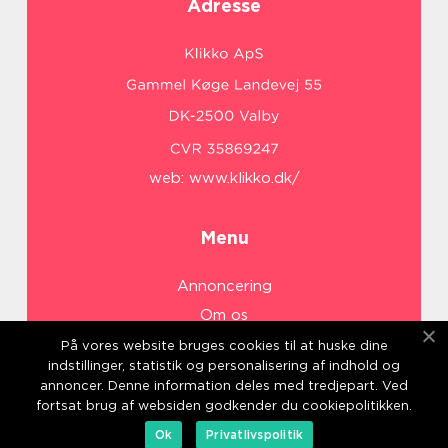
Adresse
web:
www.klikko.dk/
Menu
Annoncering
Om os
Cookies
På vores website bruges cookies til at huske dine
indstillinger, statistik og personalisering af indhold og
Kontakt os
annoncer. Denne information deles med tredjepart. Ved
Sitemap
fortsat brug af websiden godkender du cookiepolitikken.
Ok
Privatlivspolitik