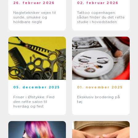
26. februar 2026
02. februar 2026
Negletekniker vejen til
Tattoo copenhagen:
sunde, smukke og
sådan finder du det rette
holdbare negle
studie i hovedstaden
05. december 2025
01. november 2025
Frisør i Ølstykke: Find
Eksklusiv brodering på
den rette salon til
tøj
hverdag og fest