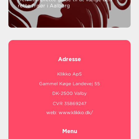
rette frisør i Aalborg
Adresse
web:
www.klikko.dk/
Menu