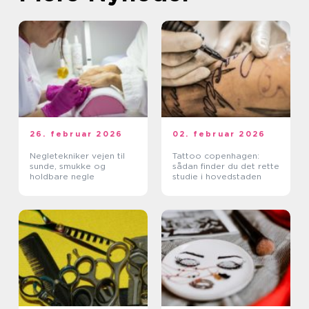
26. februar 2026
02. februar 2026
Negletekniker vejen til
Tattoo copenhagen:
sunde, smukke og
sådan finder du det rette
holdbare negle
studie i hovedstaden