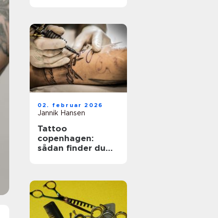
holdbare negle
02. februar 2026
Jannik Hansen
Tattoo
copenhagen:
sådan finder du
det rette studie i
hovedstaden