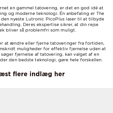
jernet en gammel tatovering, er det en god idé at
ring og moderne teknologi. Én anbefaling er The
f den nyeste Lutronic PicoPlus laser til at tilbyde
andling. Deres ekspertise sikrer, at din rejse
æk bliver så problemfri som muligt.
r at ændre eller fjerne tatoveringer fra fortiden,
mskridt muligheder for effektiv fjernelse uden at
 søger fjernelse af tatovering, kan valget af en
nder den bedste teknologi, gøre hele forskellen.
læst flere indlæg her