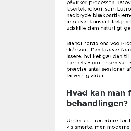
påvirker processen. Tatov
laserteknologi, som Lutron
nedbryde blækpartiklerne 
impulser knuser blækparti
udskille dem naturligt g
Blandt fordelene ved Pico
skånsom. Den kræver færr
lasere, hvilket gør den ti
Fjernelsesprocessen varer
præcise antal sessioner a
farver og alder.
Hvad kan man f
behandlingen?
Under en procedure for fj
vis smerte, men moderne 