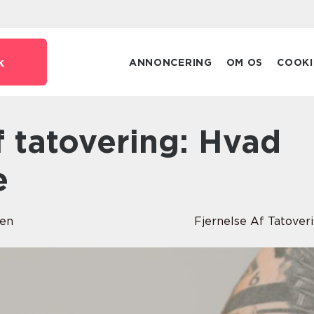
k
ANNONCERING
OM OS
COOKI
e
sen
Fjernelse Af Tatover