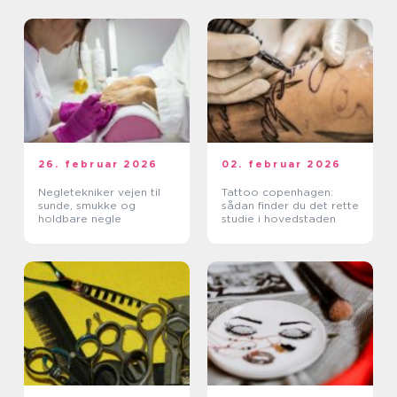
26. februar 2026
02. februar 2026
Negletekniker vejen til
Tattoo copenhagen:
sunde, smukke og
sådan finder du det rette
holdbare negle
studie i hovedstaden