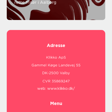
rette frisør i Aalborg
Adresse
web:
www.klikko.dk/
Menu