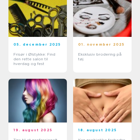
05. december 2025
01. november 2025
Frisør i Ølstykke: Find
Eksklusiv brodering på
den rette salon til
tøj
hverdag og fest
19. august 2025
18. august 2025
Tips til et professionelt
Kan probiotika forbedre