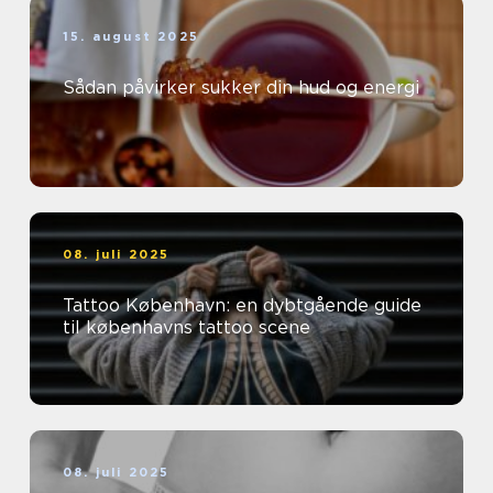
15. august 2025
Sådan påvirker sukker din hud og energi
08. juli 2025
Tattoo København: en dybtgående guide
til københavns tattoo scene
08. juli 2025