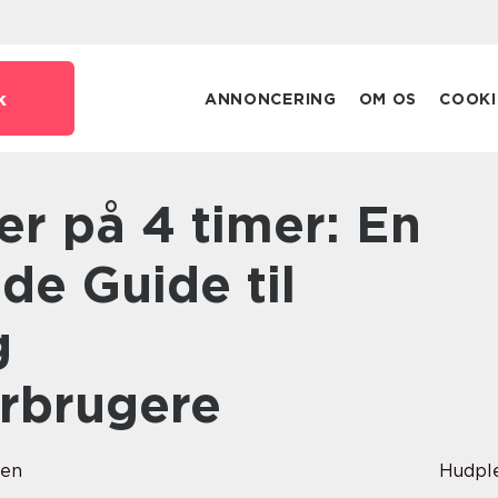
k
ANNONCERING
OM OS
COOKI
e Guide til
g
rbrugere
sen
Hudpl