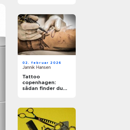
holdbare negle
02. februar 2026
Jannik Hansen
Tattoo
copenhagen:
sådan finder du
det rette studie i
hovedstaden