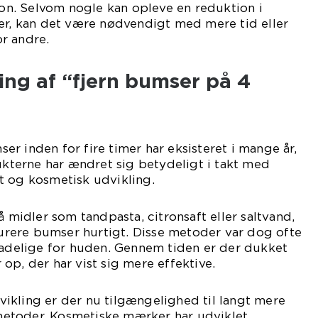
rson. Selvom nogle kan opleve en reduktion i
er, kan det være nødvendigt med mere tid eller
r andre.
ling af “fjern bumser på 4
r inden for fire timer har eksisteret i mange år,
terne har ændret sig betydeligt i takt med
t og kosmetisk udvikling.
å midler som tandpasta, citronsaft eller saltvand,
rere bumser hurtigt. Disse metoder var dog ofte
kadelige for huden. Gennem tiden er der dukket
op, der har vist sig mere effektive.
ikling er der nu tilgængelighed til langt mere
etoder. Kosmetiske mærker har udviklet