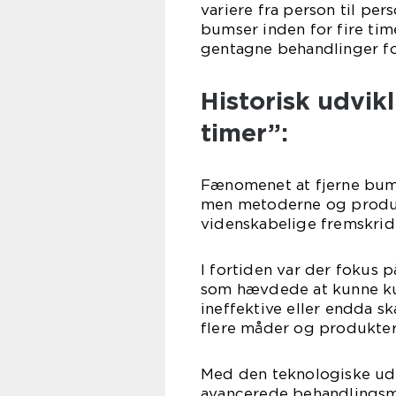
variere fra person til pe
bumser inden for fire tim
gentagne behandlinger fo
Historisk udvik
timer”:
Fænomenet at fjerne bumse
men metoderne og produk
videnskabelige fremskrid
I fortiden var der fokus p
som hævdede at kunne ku
ineffektive eller endda s
flere måder og produkter 
Med den teknologiske udv
avancerede behandlingsm