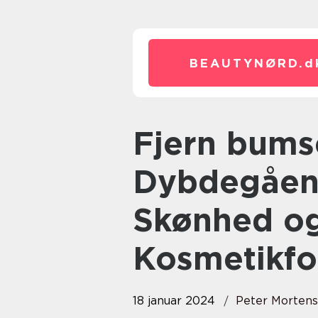
BEAUTYNØRD.
d
Fjern bumser på 4 timer: En
Dybdegåend
Skønhed o
Kosmetikfo
18 januar 2024
Peter Morten