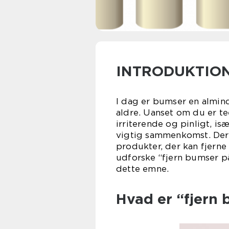
INTRODUKTION
I dag er bumser en almind
aldre. Uanset om du er t
irriterende og pinligt, is
vigtig sammenkomst. Derf
produkter, der kan fjerne 
udforske “fjern bumser på
dette emne.
Hvad er “fjern 