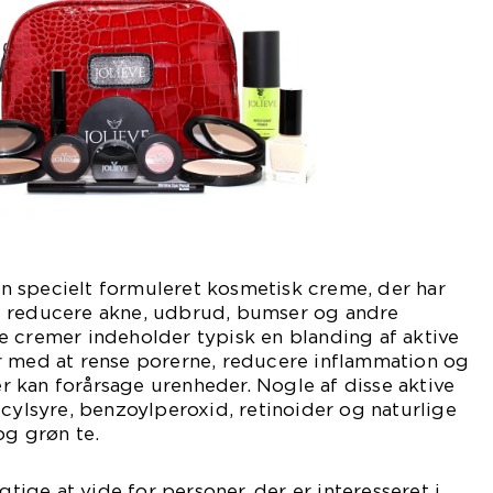
 specielt formuleret kosmetisk creme, der har
g reducere akne, udbrud, bumser og andre
e cremer indeholder typisk en blanding af aktive
r med at rense porerne, reducere inflammation og
 kan forårsage urenheder. Nogle af disse aktive
icylsyre, benzoylperoxid, retinoider og naturlige
og grøn te.
gtige at vide for personer, der er interesseret i