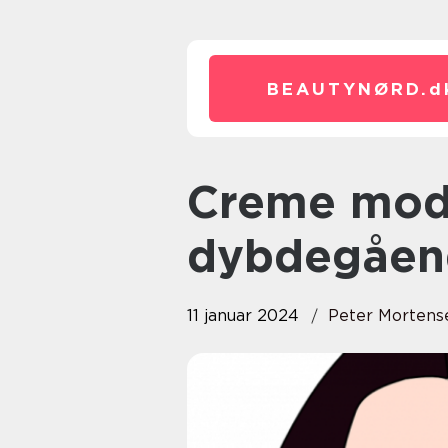
BEAUTYNØRD.
d
Creme mod uren hud – En
dybdegåen
11 januar 2024
Peter Mortens