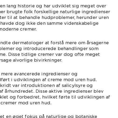
n lang historie og har udviklet sig meget over
ioner brugte folk forskellige naturlige ingredienser
er til at behandle hudproblemer, herunder uren
r havde dog ikke den samme videnskabelige
moderne cremer.
yndte dermatologer at forstå mere om årsagerne
oblemer og introducerede behandlinger som
me. Disse tidlige cremer var dog ofte meget
sage alvorlige bivirkninger.
v mere avancerede ingredienser og
dført i udviklingen af creme mod uren hud.
kridt var introduktionen af salicylsyre og
f århundredet. Disse aktive ingredienser blev
let og forbedret, hvilket førte til udviklingen af
e cremer mod uren hud.
ret en øget fokus på naturlige og botaniske