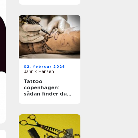
holdbare negle
02. februar 2026
Jannik Hansen
Tattoo
copenhagen:
sådan finder du
det rette studie i
hovedstaden