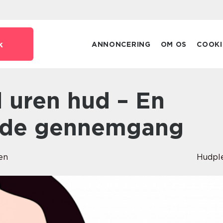
k
ANNONCERING
OM OS
COOKI
de gennemgang
en
Hudpl