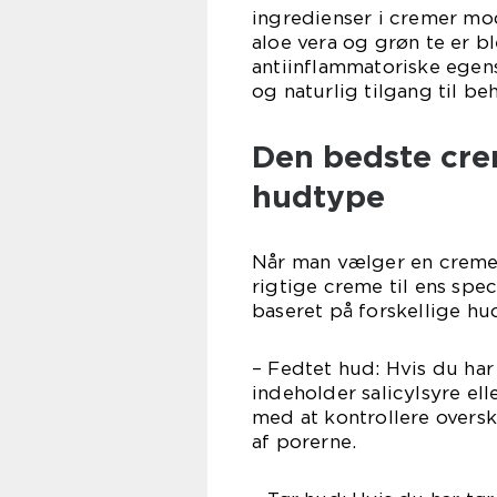
ingredienser i cremer mod
aloe vera og grøn te er b
antiinflammatoriske egen
og naturlig tilgang til be
Den bedste cre
hudtype
Når man vælger en creme 
rigtige creme til ens spe
baseret på forskellige hu
– Fedtet hud: Hvis du har
indeholder salicylsyre el
med at kontrollere overs
af porerne.