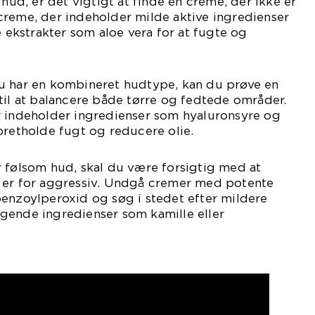
 hud, er det vigtigt at finde en creme, der ikke er
creme, der indeholder milde aktive ingredienser
e ekstrakter som aloe vera for at fugte og
u har en kombineret hudtype, kan du prøve en
til at balancere både tørre og fedtede områder.
r indeholder ingredienser som hyaluronsyre og
pretholde fugt og reducere olie.
r følsom hud, skal du være forsigtig med at
 er for aggressiv. Undgå cremer med potente
benzoylperoxid og søg i stedet efter mildere
gende ingredienser som kamille eller