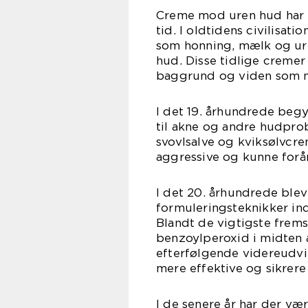
Creme mod uren hud har e
tid. I oldtidens civilisat
som honning, mælk og urt
hud. Disse tidlige creme
baggrund og viden som 
I det 19. århundrede beg
til akne og andre hudpr
svovlsalve og kviksølvcre
aggressive og kunne forår
I det 20. århundrede ble
formuleringsteknikker in
Blandt de vigtigste frems
benzoylperoxid i midten a
efterfølgende videreudvik
mere effektive og sikrer
I de senere år har der væ