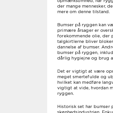
opmærksomhed, har ryggen
der mange mennesker, der
mere om denne tilstand.
Bumser på ryggen kan vær
primære årsager er oversk
forekommende olie, der pr
talgkirtlerne bliver bloke
dannelse af bumser. Andre
bumser på ryggen, inklude
dårlig hygiejne og brug a
Det er vigtigt at være 
meget smertefulde og ube
hvilket kan medføre langva
vigtigt at vide, hvordan
ryggen.
Historisk set har bumser 
skønhedsindustrien. Foku