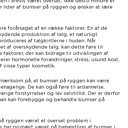
 i årevis været overset. Ikke desto mindre er
 lider af bumser på ryggen og ønsker at lære
e forårsaget af en række faktorer. En af de
ydende produktion af talg, et naturligt
oduceres af talgkirtlerne i huden. Når
ret af overskydende talg, kan dette føre til
 faktorer, der kan bidrage til udviklingen af
rer hormonelle forandringer, stress, usund kost,
f visse typer kosmetik.
opmærksom på, at bumser på ryggen kan være
hagelige. De kan også føre til ardannelse,
rige forstyrrelser og lav selvtillid. Der er derfor
 man kan forebygge og behandle bumser på
på ryggen været et overset problem i
s har primært været på behandling af bumser i