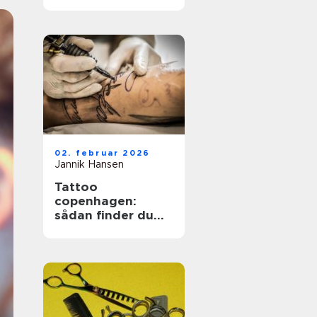
holdbare negle
02. februar 2026
Jannik Hansen
Tattoo
copenhagen:
sådan finder du
det rette studie i
hovedstaden