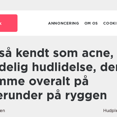
k
ANNONCERING
OM OS
COOKI
delig hudlidelse, de
mme overalt på
erunder på ryggen
sen
Hudpl