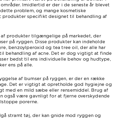
områder. Imidlertid er der i de seneste år blevet
ette problem, og mange kosmetiske
 produkter specifikt designet til behandling af
e af produkter tilgængelige på markedet, der
r på ryggen. Disse produkter kan indeholde
re, benzoylperoxid og tea tree oil, der alle har
 til behandling af acne. Det er dog vigtigt at finde
sser bedst til ens individuelle behov og hudtype,
ker ens på alle.
yggelse af bumser på ryggen, er der en række
age. Det er vigtigt at opretholde god hygiejne og
t med en mild sæbe eller rensemiddel. Brug af
an også være gavnligt for at fjerne overskydende
ilstoppe porerne.
ndgå stramt tøj, der kan gnide mod ryggen og