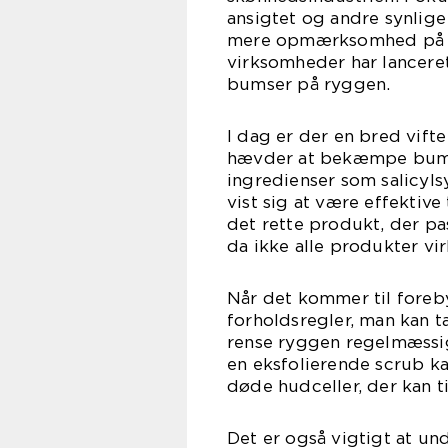
ansigtet og andre synlige 
mere opmærksomhed på d
virksomheder har lanceret
bumser på ryggen.
I dag er der en bred vift
hævder at bekæmpe bumse
ingredienser som salicylsy
vist sig at være effektive
det rette produkt, der pa
da ikke alle produkter vir
Når det kommer til foreb
forholdsregler, man kan t
rense ryggen regelmæssig
en eksfolierende scrub k
døde hudceller, der kan t
Det er også vigtigt at u