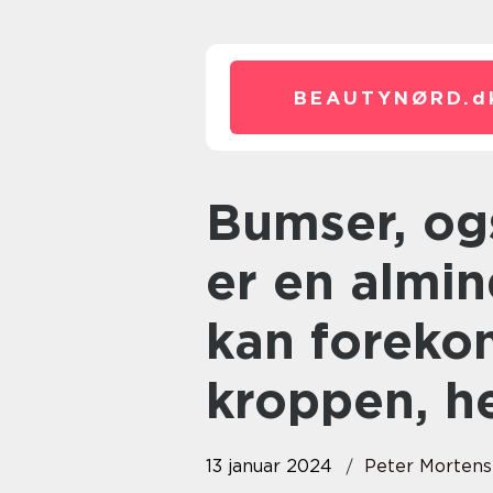
BEAUTYNØRD.
d
Bumser, også kendt som acne,
er en almin
kan foreko
kroppen, h
13 januar 2024
Peter Morten