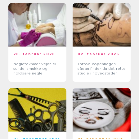
26. februar 2026
02. februar 2026
Negletekniker vejen til
Tattoo copenhagen:
sunde, smukke og
sådan finder du det rette
holdbare negle
studie i hovedstaden
05. december 2025
01. november 2025