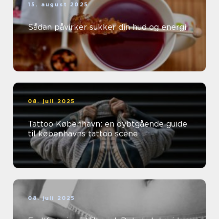
15. august 2025
Sådan påvirker sukker din hud og energi
08. juli 2025
Tattoo København: en dybtgående guide
til københavns tattoo scene
08. juli 2025