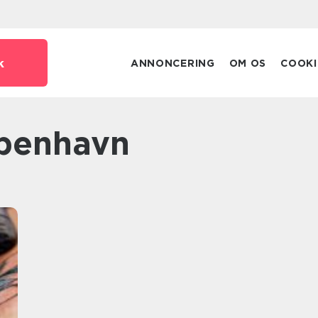
k
ANNONCERING
OM OS
COOKI
øbenhavn