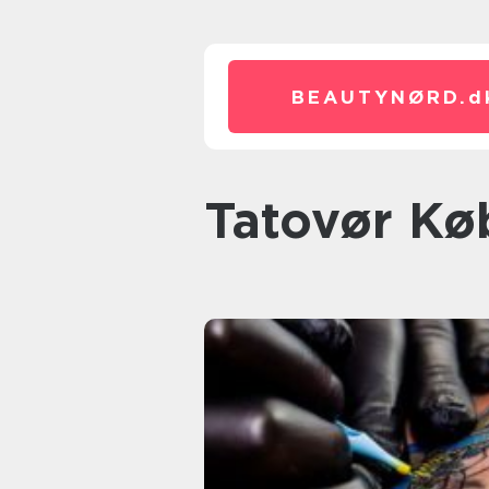
BEAUTYNØRD.
d
Tatovør K